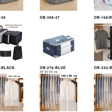
-30
OB-358-47
OB-168/B
8-BLACK
OB-276-BLUE
OB-334-
55*35*25 см