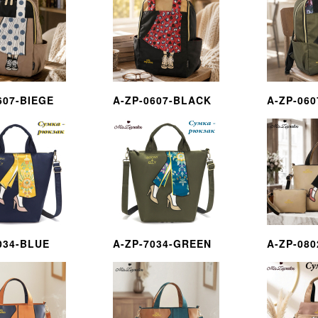
607-BIEGE
A-ZP-0607-BLACK
A-ZP-06
034-BLUE
A-ZP-7034-GREEN
A-ZP-080