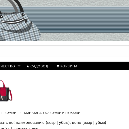
ИЧЕСТВО
САДОВОД
КОРЗИНА
СУМКИ
МИР "ЗАПАТОС"-СУМКИ И РЮКЗАКИ
вать по: наименованию (
возр
|
убыв
), цене (
возр
|
убыв
)
ед >>
|
показать все