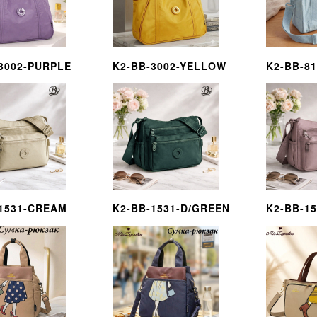
3002-PURPLE
K2-BB-3002-YELLOW
K2-BB-8
1531-CREAM
K2-BB-1531-D/GREEN
K2-BB-15