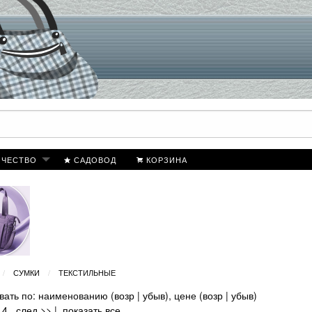
ИЧЕСТВО
САДОВОД
КОРЗИНА
СУМКИ
ТЕКСТИЛЬНЫЕ
вать по: наименованию (
возр
|
убыв
), цене (
возр
|
убыв
)
4
след >>
|
показать все