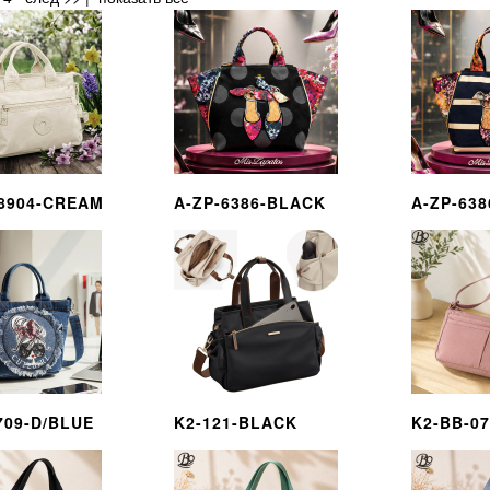
8904-CREAM
A-ZP-6386-BLACK
A-ZP-63
709-D/BLUE
K2-121-BLACK
K2-BB-07