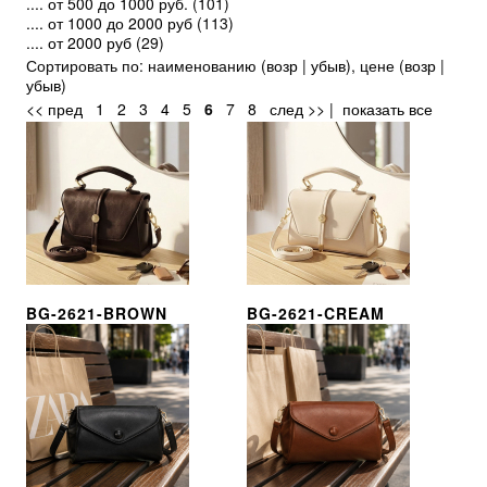
.... от 500 до 1000 руб.
(101)
.... от 1000 до 2000 руб
(113)
.... от 2000 руб
(29)
Сортировать по: наименованию (
возр
|
убыв
), цене (
возр
|
убыв
)
<< пред
1
2
3
4
5
6
7
8
след >>
|
показать все
BG-2621-BROWN
BG-2621-CREAM