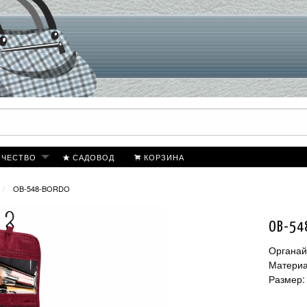
ИЧЕСТВО
САДОВОД
КОРЗИНА
OB-548-BORDO
OB-54
Органай
Матери
Размер: