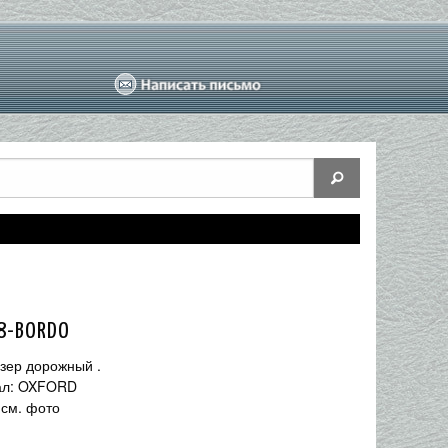
8-BORDO
зер дорожный .
ал: OXFORD
 см. фото