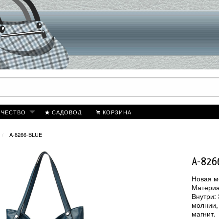
ИЧЕСТВО
САДОВОД
КОРЗИНА
A-8266-BLUE
A-826
Новая м
Материа
Внутри:
молнии,
магнит.