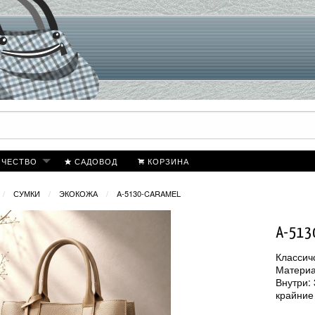
ИЧЕСТВО
САДОВОД
КОРЗИНА
СУМКИ
ЭКОКОЖА
A-5130-CARAMEL
A-513
Классич
Материа
Внутри:
крайние