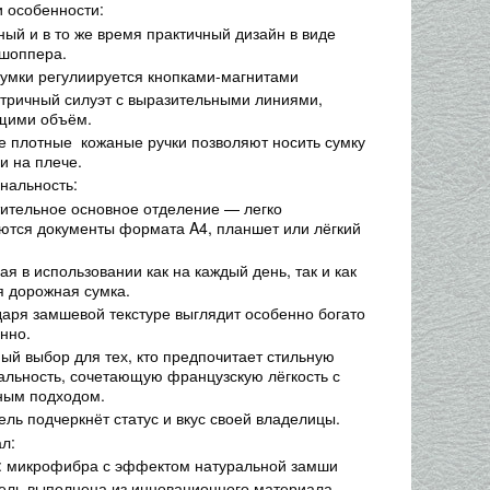
и особенности:
ный и в то же время практичный дизайн в виде
 шоппера.
умки регулиируется кнопками-магнитами
ричный силуэт с выразительными линиями,
щими объём.
 плотные кожаные ручки позволяют носить сумку
 и на плече.
нальность:
ельное основное отделение — легко
тся документы формата A4, планшет или лёгкий
 в использовании как на каждый день, так и как
я дорожная сумка.
ря замшевой текстуре выглядит особенно богато
ённо.
ый выбор для тех, кто предпочитает стильную
альность, сочетающую французскую лёгкость с
ным подходом.
ель подчеркнёт статус и вкус своей владелицы.
л:
: микрофибра с эффектом натуральной замши
ель выполнена из инновационного материала —