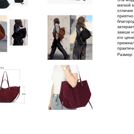
мягкой 
отличие
приятно
благоро
затирае
замши н
кто цен
премиал
практичн
Размер: