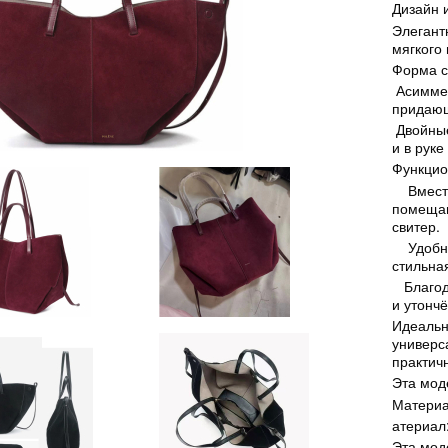
Дизайн 
Элегант
мягкого
Форма с
Асиммет
придаю
Двойные
и в руке
Функцио
Вместит
помещаю
свитер.
Удобная
стильна
Благода
и утонч
Идеальн
универс
практич
Эта мод
Материа
атериал
Эта мод