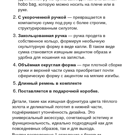
hobo bag, которую можно носить на плече или в
руке.
С укороченной ручкой
— превращается в
компактную сумку под руку с более строгим,
структурированным силуэтом.
Закольцованная ручка
— ручка продета в
собственное кольцо, формируя необычную
скульптурную форму в виде капли. В таком виде
сумка становится изящным акцентом образа и
удобна для ношения на запястье.
Объёмная округлая форма
— при плотной сборке
ручки и верхней части сумка приобретает почти
сферическую форму с акцентом на мягкие изгибы.
Длинный ремень в комплекте
Поставляется в подарочной коробке.
Детали, такие как изящная фурнитура цвета тёплого
золота и деликатный логотип в нижней части,
подчёркивают утончённость дизайна. Это
универсальный аксессуар, сочетающий эстетику и
функциональность, идеально подходящий как для
повседневных образов, так и для выхода.
Внутри расположено 1 отделение с боковым