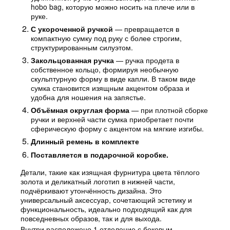
hobo bag, которую можно носить на плече или в
руке.
С укороченной ручкой
— превращается в
компактную сумку под руку с более строгим,
структурированным силуэтом.
Закольцованная ручка
— ручка продета в
собственное кольцо, формируя необычную
скульптурную форму в виде капли. В таком виде
сумка становится изящным акцентом образа и
удобна для ношения на запястье.
Объёмная округлая форма
— при плотной сборке
ручки и верхней части сумка приобретает почти
сферическую форму с акцентом на мягкие изгибы.
Длинный ремень в комплекте
Поставляется в подарочной коробке.
Детали, такие как изящная фурнитура цвета тёплого
золота и деликатный логотип в нижней части,
подчёркивают утончённость дизайна. Это
универсальный аксессуар, сочетающий эстетику и
функциональность, идеально подходящий как для
повседневных образов, так и для выхода.
Внутри расположено 1 отделение с боковым