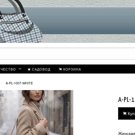
ИЧЕСТВО
САДОВОД
КОРЗИНА
A-PL-1007-WHITE
A-PL-
Куп
Женская