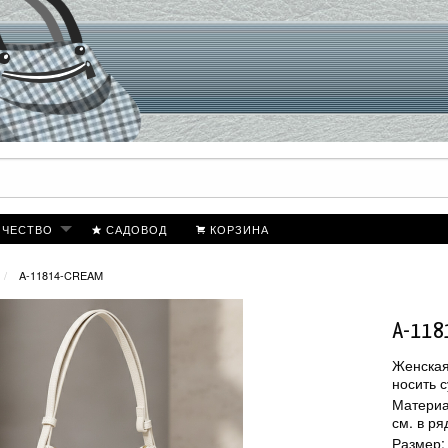
ИЧЕСТВО
САДОВОД
КОРЗИНА
A-11814-CREAM
A-118
Женская
носить с
Материа
см. в р
Размер: