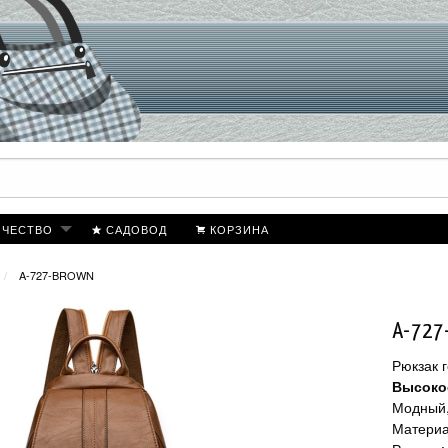
ИЧЕСТВО
САДОВОД
КОРЗИНА
A-727-BROWN
A-727
Рюкзак 
Высокое
Модный,
Материа