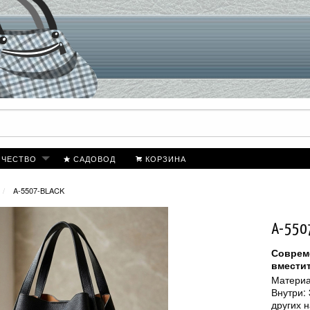
ИЧЕСТВО
САДОВОД
КОРЗИНА
A-5507-BLACK
A-550
Совреме
вместит
Материа
Внутри:
других н