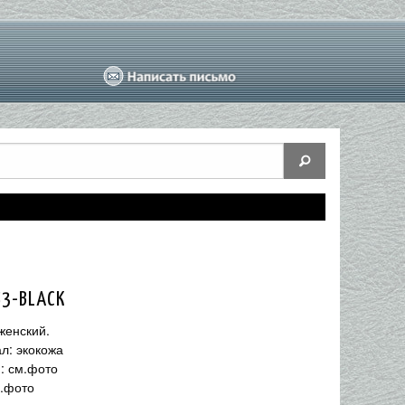
53-BLACK
женский.
л: экокожа
: см.фото
м.фото